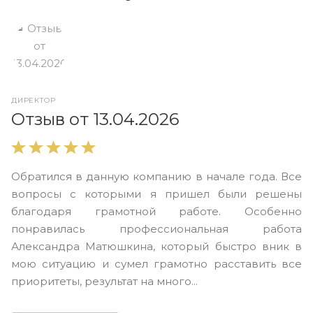
ДИРЕКТОР
О
Отзыв от 13.04.2026
В
Обратился в данную компанию в начале года. Все
в
вопросы с которыми я пришел были решены
н
благодаря грамотной работе. Особенно
Ю
понравилась профессиональная работа
А
Александра Матюшкина, который быстро вник в
ч
мою ситуацию и сумел грамотно расставить все
з
приоритеты, результат на много...