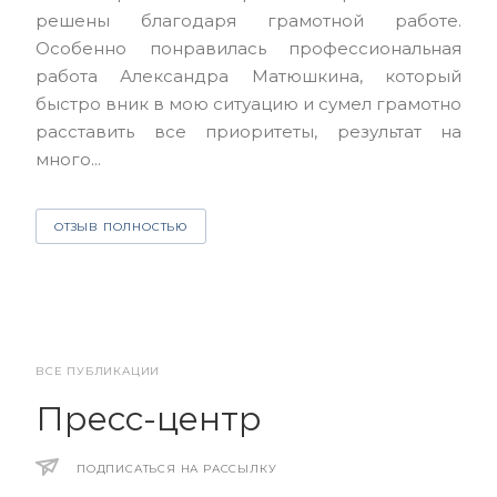
нас
решены благодаря грамотной работе.
ЮЭС
Особенно понравилась профессиональная
Але
работа Александра Матюшкина, который
чет
быстро вник в мою ситуацию и сумел грамотно
и з
расставить все приоритеты, результат на
много...
О
ОТЗЫВ ПОЛНОСТЬЮ
ВСЕ ПУБЛИКАЦИИ
Пресс-центр
ПОДПИСАТЬСЯ НА РАССЫЛКУ