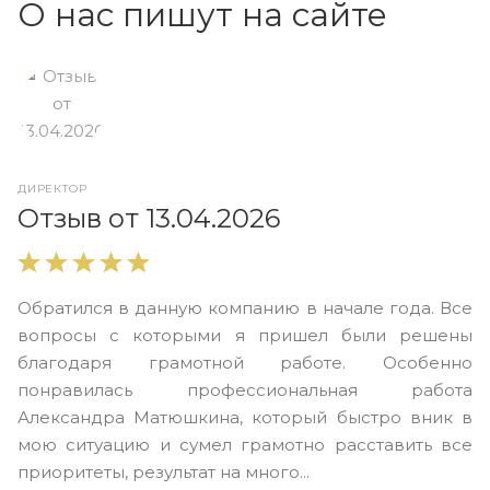
О нас пишут на сайте
ДИРЕКТОР
О
Отзыв от 13.04.2026
В
Обратился в данную компанию в начале года. Все
в
вопросы с которыми я пришел были решены
н
благодаря грамотной работе. Особенно
Ю
понравилась профессиональная работа
А
Александра Матюшкина, который быстро вник в
ч
мою ситуацию и сумел грамотно расставить все
з
приоритеты, результат на много...