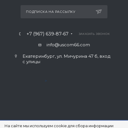
ПОДПИСКА НА РАССЫЛКУ
+7 (967) 639-87-67
ЗАКАЗАТЬ ЗВОНОК
info@uscom66.com
Екатеринбург, ул. Мичурина 47 б, вход
с улицы
>
СОГЛАСИЕ НА ОБРАБОТКУ ПЕРСОНАЛЬНЫХ ДАННЫХ
На сайте мы используем cookie для сбора информации
ПОЛИТИКА КОНФИДЕНЦИАЛЬНОСТИ