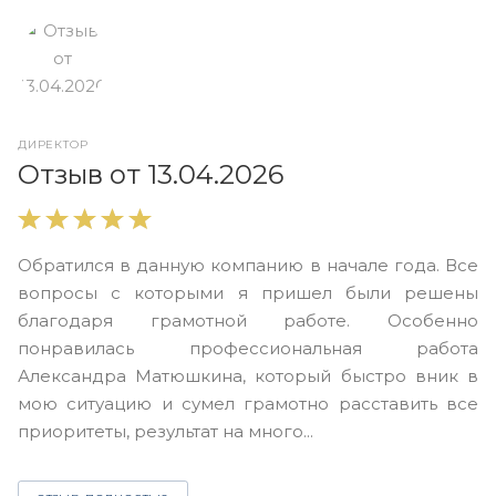
ДИРЕКТОР
О
Отзыв от 13.04.2026
В
Обратился в данную компанию в начале года. Все
в
вопросы с которыми я пришел были решены
н
благодаря грамотной работе. Особенно
Ю
понравилась профессиональная работа
А
Александра Матюшкина, который быстро вник в
ч
мою ситуацию и сумел грамотно расставить все
з
приоритеты, результат на много...