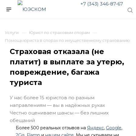
+7 (343) 346-87-67
Услуги
Юрист по страховым спорам
Помощь юриста в спорах по имущественному страхованию
Страховая отказала (не
платит) в выплате за утерю,
повреждение, багажа
туриста
У нас более 15 юристов по разным
направлениям — вы в надёжных руках
Честно оцениваем шансы — без лишних
обещаний
Более 500 реальных отзывов на
Яндекс
,
Google
,
2Gis
,
Flamp
и
нашем сайте
. Мы не скрываем ни