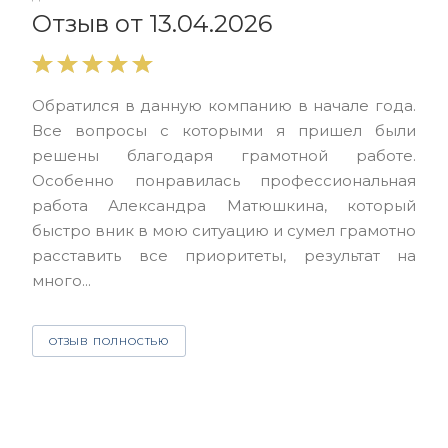
От
Отзыв от 13.04.2026
Выр
Обратился в данную компанию в начале года.
выс
Все вопросы с которыми я пришел были
нас
решены благодаря грамотной работе.
ЮЭС
Особенно понравилась профессиональная
Але
работа Александра Матюшкина, который
чет
быстро вник в мою ситуацию и сумел грамотно
и з
расставить все приоритеты, результат на
много...
О
ОТЗЫВ ПОЛНОСТЬЮ