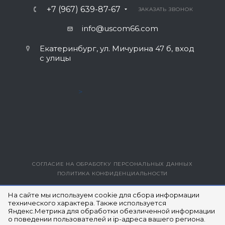
+7 (967) 639-87-67
ЗАКАЗАТЬ ЗВОНОК
info@uscom66.com
Екатеринбург, ул. Мичурина 47 б, вход
с улицы
>
СОГЛАСИЕ НА ОБРАБОТКУ ПЕРСОНАЛЬНЫХ ДАННЫХ
ПОЛИТИКА КОНФИДЕНЦИАЛЬНОСТИ
ВЕРСИЯ ДЛЯ ПЕЧАТИ
На сайте мы используем cookie для сбора информации
технического характера. Также используется
Яндекс.Метрика для обработки обезличенной информации
© 2014- 2026 ЮЭСКОМ
о поведении пользователей и ip-адреса вашего региона.