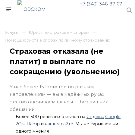
+7 (343) 346-87-67
Услуги
Юрист по страховым спорам
Помощь юриста в спорах по личному страхованию
Страховая отказала (не
платит) в выплате по
сокращению (увольнению)
У нас более 15 юристов по разным
направлениям — вы в надёжных руках
Честно оцениваем шансы — без лишних
обещаний
Более 500 реальных отзывов на
Яндекс
,
Google
,
2Gis
,
Flamp
и
нашем сайте
. Мы не скрываем ни
одного мнения