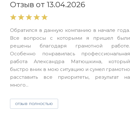
Отзыв от 13.04.2026
Выр
Обратился в данную компанию в начале года.
выс
Все вопросы с которыми я пришел были
нас
решены благодаря грамотной работе.
ЮЭС
Особенно понравилась профессиональная
Але
работа Александра Матюшкина, который
чет
быстро вник в мою ситуацию и сумел грамотно
и з
расставить все приоритеты, результат на
много...
О
ОТЗЫВ ПОЛНОСТЬЮ