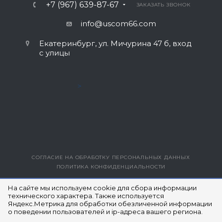
+7 (967) 639-87-67
ЗАКАЗАТЬ ЗВОНОК
info@uscom66.com
Екатеринбург, ул. Мичурина 47 б, вход
с улицы
>
СОГЛАСИЕ НА ОБРАБОТКУ ПЕРСОНАЛЬНЫХ ДАННЫХ
ПОЛИТИКА КОНФИДЕНЦИАЛЬНОСТИ
ВЕРСИЯ ДЛЯ ПЕЧАТИ
На сайте мы используем cookie для сбора информации
технического характера. Также используется
Яндекс.Метрика для обработки обезличенной информации
© 2014- 2026 ЮЭСКОМ
о поведении пользователей и ip-адреса вашего региона.