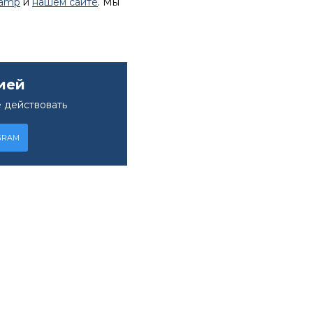
lamp
и
нашем сайте
. Мы
ией
 действовать
GRAM