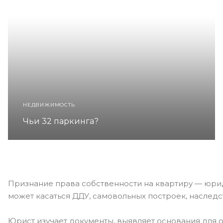
НЕДВИЖИМОСТЬ
Чьи 32 паркинга?
Признание права собственности на квартиру — юриди
может касаться ДДУ, самовольных построек, наследс
Юрист изучает документы, выявляет основания для о