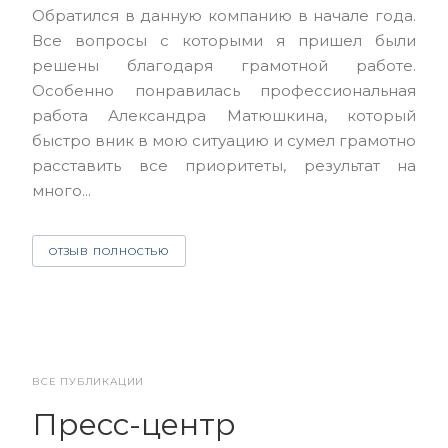
Обратился в данную компанию в начале года.
выс
Все вопросы с которыми я пришел были
нас
решены благодаря грамотной работе.
ЮЭС
Особенно понравилась профессиональная
Але
работа Александра Матюшкина, который
чет
быстро вник в мою ситуацию и сумел грамотно
и з
расставить все приоритеты, результат на
много...
О
ОТЗЫВ ПОЛНОСТЬЮ
ВСЕ ПУБЛИКАЦИИ
Пресс-центр