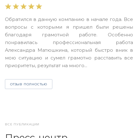
В
Обратился в данную компанию в начале года. Все
в
вопросы с которыми я пришел были решены
н
благодаря грамотной работе. Особенно
Ю
понравилась профессиональная работа
А
Александра Матюшкина, который быстро вник в
ч
мою ситуацию и сумел грамотно расставить все
з
приоритеты, результат на много...
ОТЗЫВ ПОЛНОСТЬЮ
ВСЕ ПУБЛИКАЦИИ
Пресс-центр