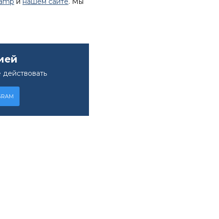
lamp
и
нашем сайте
. Мы
ией
 действовать
GRAM