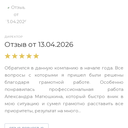
ДИРЕКТОР
О
Отзыв от 13.04.2026
В
Обратился в данную компанию в начале года. Все
в
вопросы с которыми я пришел были решены
н
благодаря грамотной работе. Особенно
Ю
понравилась профессиональная работа
А
Александра Матюшкина, который быстро вник в
ч
мою ситуацию и сумел грамотно расставить все
з
приоритеты, результат на много...