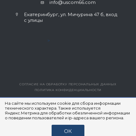
info@uscom66.com
Екатеринбург, ул. Мичурина 47 б, вход
с улицы
>
СОГЛАСИЕ НА ОБРАБОТКУ ПЕРСОНАЛЬНЫХ ДАННЫХ
ПОЛИТИКА КОНФИДЕНЦИАЛЬНОСТИ
ВЕРСИЯ ДЛЯ ПЕЧАТИ
На сайте мы используем cookie для сбора информации
технического характера. Также используется
Яндекс.Метрика для обработки обезличенной информации
© 2014- 2026 ЮЭСКОМ
о поведении пользователей и ip-адреса вашего региона.
ОК