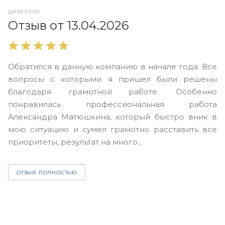
ДИРЕКТОР
О
Отзыв от 13.04.2026
В
Обратился в данную компанию в начале года. Все
в
вопросы с которыми я пришел были решены
н
благодаря грамотной работе. Особенно
Ю
понравилась профессиональная работа
А
Александра Матюшкина, который быстро вник в
ч
мою ситуацию и сумел грамотно расставить все
з
приоритеты, результат на много...
ОТЗЫВ ПОЛНОСТЬЮ