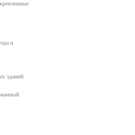
акрепленные
ода и
ых зданий
рованный