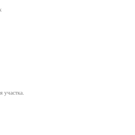
х
 участка.