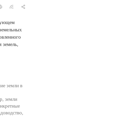
ирующем
 земельных
овленного
я земель,
ие земли в
р, земли
онкретные
адоводство,