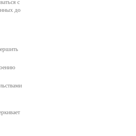
ваться с
енных до
вершить
воению
ельствами
еркивает