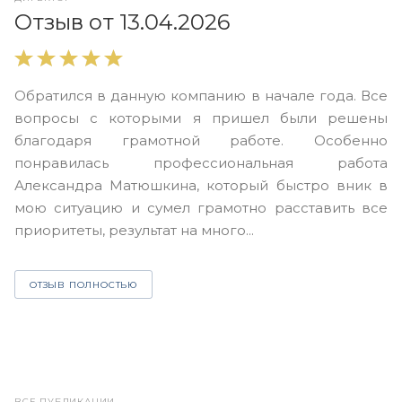
О
Отзыв от 13.04.2026
В
Обратился в данную компанию в начале года. Все
в
вопросы с которыми я пришел были решены
н
благодаря грамотной работе. Особенно
Ю
понравилась профессиональная работа
А
Александра Матюшкина, который быстро вник в
ч
мою ситуацию и сумел грамотно расставить все
з
приоритеты, результат на много...
ОТЗЫВ ПОЛНОСТЬЮ
ВСЕ ПУБЛИКАЦИИ