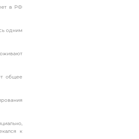
меет в РФ
ись одним
роживают
ет общее
ирования
ициально,
екался к