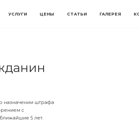
жданин
 о назначении штрафа
орением с
ближайшие 5 лет.