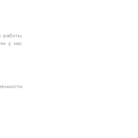
 работы,
им у нас
венности