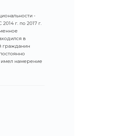
циональности -
2014 г. по 2017 г.
еменное
аходился в
й гражданин
. постоянно
й имел намерение