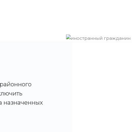
 районного
ключить
а назначенных