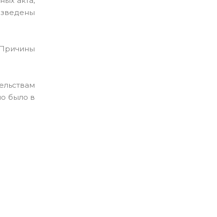
ных акта,
изведены
 Причины
ельствам
мо было в