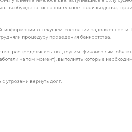
М» у клиента имелось два, вступившись в силу судеб
ь возбуждено исполнительное производство, про
ой информации о текущем состоянии задолженности.
атрудняли процедуру проведения банкротства.
дства распределялись по другим финансовым обязат
аботали на том момент), выполнять которые необходи
 с угрозами вернуть долг.