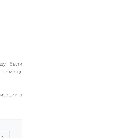
уду были
и помощь
изации в