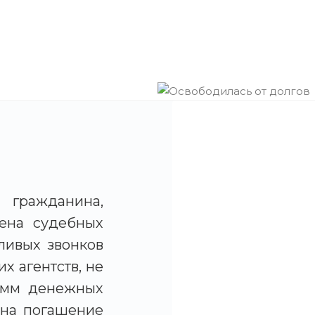
 гражданина,
мена судебных
ливых звонков
х агентств, не
сумм денежных
 на погашение