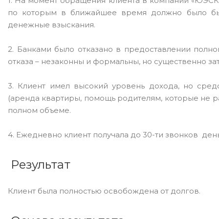
1. На момент обращения клиента в компании «ЮЭСКО
по которым в ближайшее время должно было быт
денежные взыскания.
2. Банками было отказано в предоставлении полн
отказа – незаконны и формальны, но существенно з
3. Клиент имел высокий уровень дохода, но сре
(аренда квартиры, помощь родителям, которые не р
полном объеме.
4. Ежедневно клиент получала до 30-ти звонков день
Результат
Клиент была полностью освобождена от долгов.