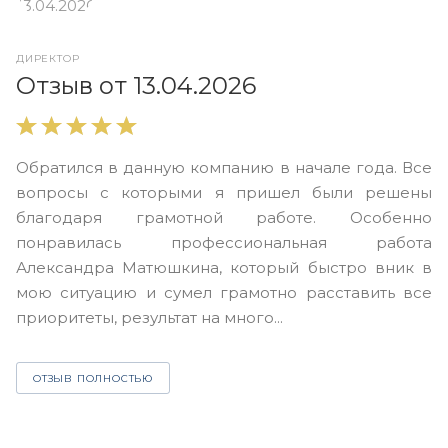
ДИРЕКТОР
О
Отзыв от 13.04.2026
В
Обратился в данную компанию в начале года. Все
в
вопросы с которыми я пришел были решены
н
благодаря грамотной работе. Особенно
Ю
понравилась профессиональная работа
А
Александра Матюшкина, который быстро вник в
ч
мою ситуацию и сумел грамотно расставить все
з
приоритеты, результат на много...
ОТЗЫВ ПОЛНОСТЬЮ