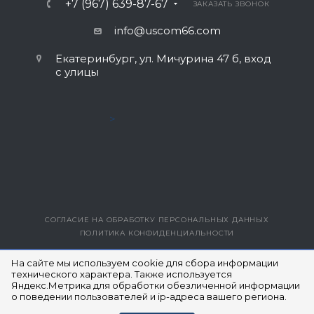
+7 (967) 639-87-67
ЗАКАЗАТЬ ЗВОНОК
info@uscom66.com
Екатеринбург, ул. Мичурина 47 б, вход
с улицы
>
СОГЛАСИЕ НА ОБРАБОТКУ ПЕРСОНАЛЬНЫХ ДАННЫХ
ПОЛИТИКА КОНФИДЕНЦИАЛЬНОСТИ
ВЕРСИЯ ДЛЯ ПЕЧАТИ
На сайте мы используем cookie для сбора информации
технического характера. Также используется
Яндекс.Метрика для обработки обезличенной информации
© 2014- 2026 ЮЭСКОМ
о поведении пользователей и ip-адреса вашего региона.