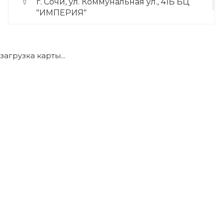
г. Сочи, ул. Коммунальная ул., 41Б БЦ
"ИМПЕРИЯ"
+7 (922) 175-39-71
загрузка карты...