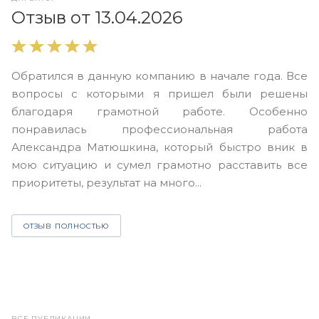
О
Отзыв от 13.04.2026
В
Обратился в данную компанию в начале года. Все
в
вопросы с которыми я пришел были решены
н
благодаря грамотной работе. Особенно
Ю
понравилась профессиональная работа
А
Александра Матюшкина, который быстро вник в
ч
мою ситуацию и сумел грамотно расставить все
з
приоритеты, результат на много...
ОТЗЫВ ПОЛНОСТЬЮ
ВСЕ ПУБЛИКАЦИИ