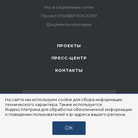
ПРОЕКТЫ
ПРЕСС-ЦЕНТР
КОНТАКТЫ
ПОДПИСКА НА РАССЫЛКУ
На сайте мы используем cookie для сбора информации
технического характера. Также используется
Яндекс.Метрика для обработки обезличенной информации
о поведении пользователей и ip-адреса вашего региона.
+7 (967) 639-87-67
ЗАКАЗАТЬ ЗВОНОК
ОК
info@uscom66.com