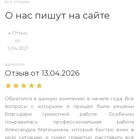
ВСЕ ОТЗЫВЫ
О нас пишут на сайте
ДИРЕКТОР
О
Отзыв от 13.04.2026
В
Обратился в данную компанию в начале года. Все
в
вопросы с которыми я пришел были решены
н
благодаря грамотной работе. Особенно
Ю
понравилась профессиональная работа
А
Александра Матюшкина, который быстро вник в
ч
мою ситуацию и сумел грамотно расставить все