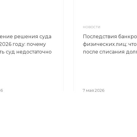
НОВОСТИ
ение решения суда
Последствия банкро
2026 году: почему
физических лиц: что
ть суд недостаточно
после списания дол
26
7 мая 2026