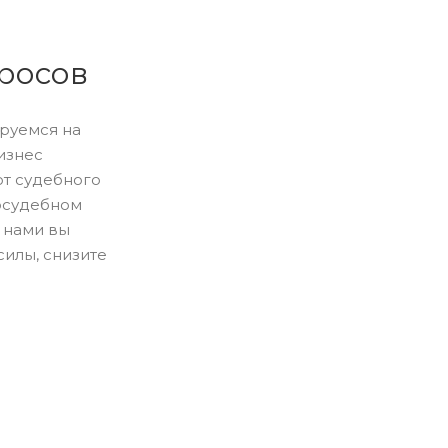
росов
ируемся на
изнес
т судебного
досудебном
 нами вы
силы, снизите