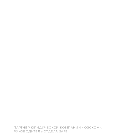
ПАРТНЁР ЮРИДИЧЕСКОЙ КОМПАНИИ «ЮЭСКОМ»,
РУКОВОДИТЕЛЬ ОТДЕЛА SAFE