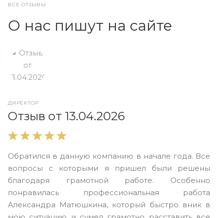
ВСЕ ОТЗЫВЫ
О нас пишут на сайте
ДИРЕКТОР
О
Отзыв от 13.04.2026
В
Обратился в данную компанию в начале года. Все
в
вопросы с которыми я пришел были решены
н
благодаря грамотной работе. Особенно
Ю
понравилась профессиональная работа
А
Александра Матюшкина, который быстро вник в
ч
мою ситуацию и сумел грамотно расставить все