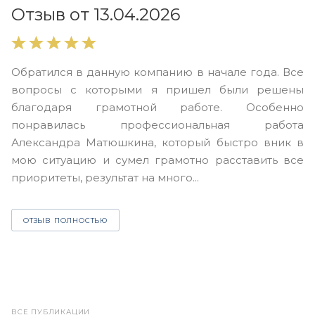
О
Отзыв от 13.04.2026
В
Обратился в данную компанию в начале года. Все
в
вопросы с которыми я пришел были решены
н
благодаря грамотной работе. Особенно
Ю
понравилась профессиональная работа
А
Александра Матюшкина, который быстро вник в
ч
мою ситуацию и сумел грамотно расставить все
з
приоритеты, результат на много...
ОТЗЫВ ПОЛНОСТЬЮ
ВСЕ ПУБЛИКАЦИИ