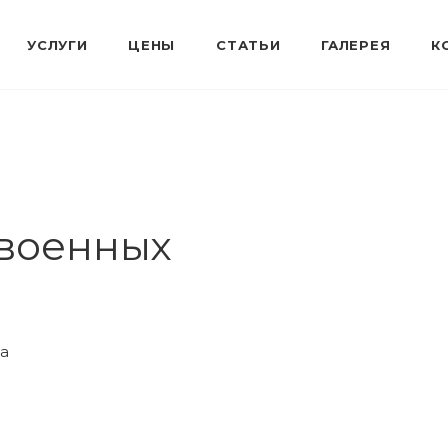
 военных
да