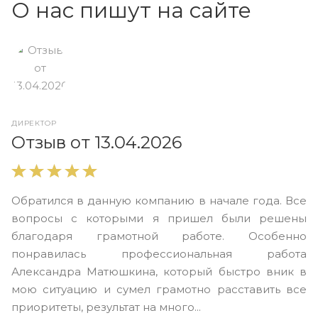
О нас пишут на сайте
ДИРЕКТОР
О
Отзыв от 13.04.2026
В
Обратился в данную компанию в начале года. Все
в
вопросы с которыми я пришел были решены
н
благодаря грамотной работе. Особенно
Ю
понравилась профессиональная работа
А
Александра Матюшкина, который быстро вник в
ч
мою ситуацию и сумел грамотно расставить все
з
приоритеты, результат на много...