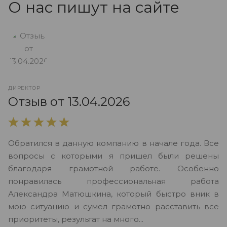
О нас пишут на сайте
ДИРЕКТОР
О
Отзыв от 13.04.2026
В
Обратился в данную компанию в начале года. Все
в
вопросы с которыми я пришел были решены
н
благодаря грамотной работе. Особенно
Ю
понравилась профессиональная работа
А
Александра Матюшкина, который быстро вник в
ч
мою ситуацию и сумел грамотно расставить все
з
приоритеты, результат на много...