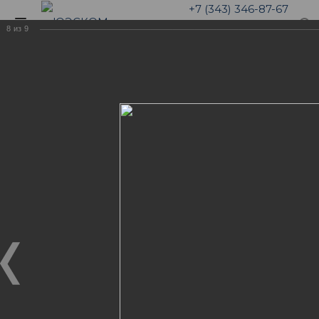
+7 (343) 346-87-67
8
из
9
Галерея
ТЕЛЕВИДЕНИЕ В ГОСТЯХ У
ЮЭСКОМ
ФОТОГАЛЕРЕЯ "НАША
ЖИЗНЬ"
ТЕЛЕВИДЕНИЕ В ГОСТЯХ У ЮЭСКОМ
16.09.2018
Юристы нашей компании дают профессиональные
комментарии к новостным сюжатам различных
телекомпаний.