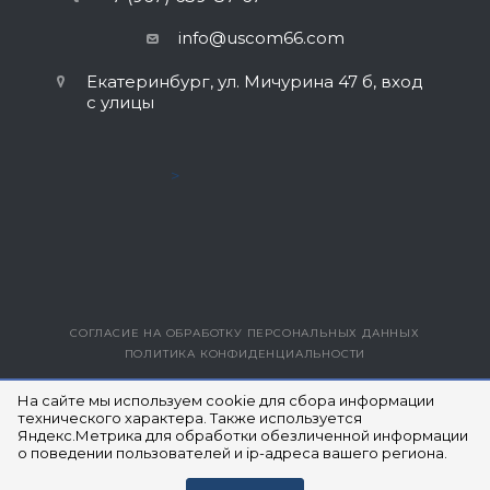
info@uscom66.com
Екатеринбург, ул. Мичурина 47 б, вход
с улицы
>
СОГЛАСИЕ НА ОБРАБОТКУ ПЕРСОНАЛЬНЫХ ДАННЫХ
ПОЛИТИКА КОНФИДЕНЦИАЛЬНОСТИ
ВЕРСИЯ ДЛЯ ПЕЧАТИ
На сайте мы используем cookie для сбора информации
технического характера. Также используется
Яндекс.Метрика для обработки обезличенной информации
© 2014- 2026 ЮЭСКОМ
о поведении пользователей и ip-адреса вашего региона.