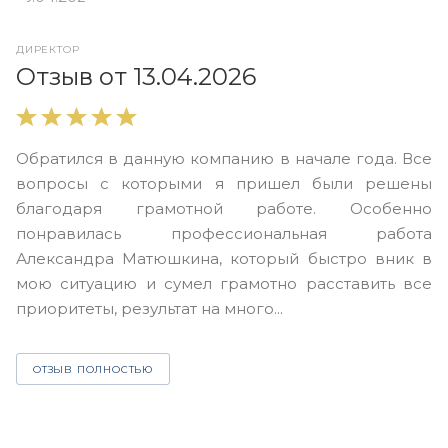
ДИРЕКТОР
О
Отзыв от 13.04.2026
В
Обратился в данную компанию в начале года. Все
в
вопросы с которыми я пришел были решены
н
благодаря грамотной работе. Особенно
Ю
понравилась профессиональная работа
А
Александра Матюшкина, который быстро вник в
ч
мою ситуацию и сумел грамотно расставить все
з
приоритеты, результат на много...
ОТЗЫВ ПОЛНОСТЬЮ