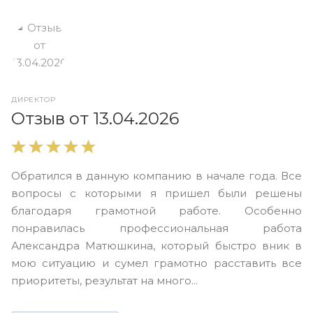
ДИРЕКТОР
О
Отзыв от 13.04.2026
В
Обратился в данную компанию в начале года. Все
в
вопросы с которыми я пришел были решены
н
благодаря грамотной работе. Особенно
Ю
понравилась профессиональная работа
А
Александра Матюшкина, который быстро вник в
ч
мою ситуацию и сумел грамотно расставить все
з
приоритеты, результат на много...