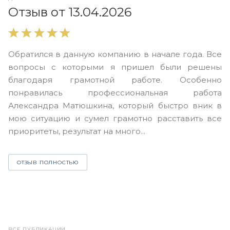
О
Отзыв от 13.04.2026
В
Обратился в данную компанию в начале года. Все
в
вопросы с которыми я пришел были решены
н
благодаря грамотной работе. Особенно
Ю
понравилась профессиональная работа
А
Александра Матюшкина, который быстро вник в
ч
мою ситуацию и сумел грамотно расставить все
з
приоритеты, результат на много...
ОТЗЫВ ПОЛНОСТЬЮ
ВСЕ ПУБЛИКАЦИИ