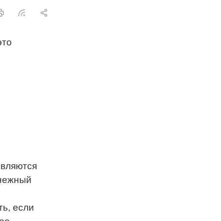
это
являются
снежный
ть, если