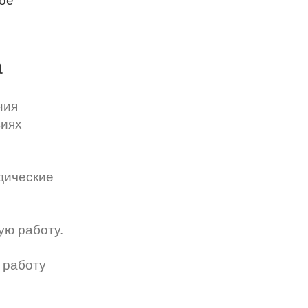
ое
а
ния
виях
дические
ую работу.
 работу