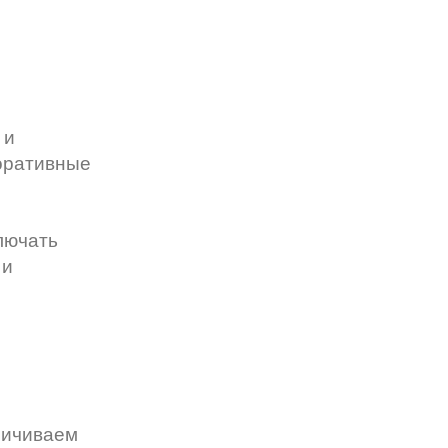
 и
поративные
лючать
 и
ничиваем