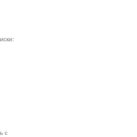
иски:
ь с