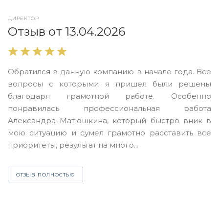
ДИРЕКТОР
О
Отзыв от 13.04.2026
В
Обратился в данную компанию в начале года. Все
в
вопросы с которыми я пришел были решены
н
благодаря грамотной работе. Особенно
Ю
понравилась профессиональная работа
А
Александра Матюшкина, который быстро вник в
ч
мою ситуацию и сумел грамотно расставить все
з
приоритеты, результат на много...
ОТЗЫВ ПОЛНОСТЬЮ