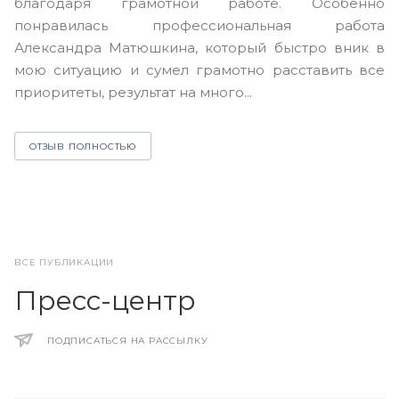
благодаря грамотной работе. Особенно
Ю
понравилась профессиональная работа
А
Александра Матюшкина, который быстро вник в
ч
мою ситуацию и сумел грамотно расставить все
з
приоритеты, результат на много...
ОТЗЫВ ПОЛНОСТЬЮ
ВСЕ ПУБЛИКАЦИИ
Пресс-центр
ПОДПИСАТЬСЯ НА РАССЫЛКУ