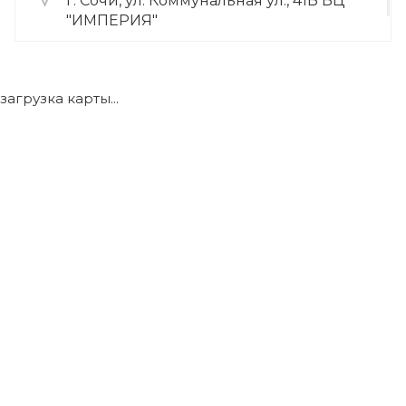
г. Сочи, ул. Коммунальная ул., 41Б БЦ
"ИМПЕРИЯ"
+7 (922) 175-39-71
загрузка карты...