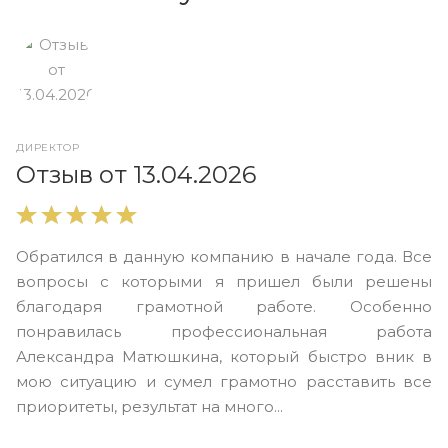
ДИРЕКТОР
О
Отзыв от 13.04.2026
В
Обратился в данную компанию в начале года. Все
в
вопросы с которыми я пришел были решены
н
благодаря грамотной работе. Особенно
Ю
понравилась профессиональная работа
А
Александра Матюшкина, который быстро вник в
ч
мою ситуацию и сумел грамотно расставить все
з
приоритеты, результат на много...