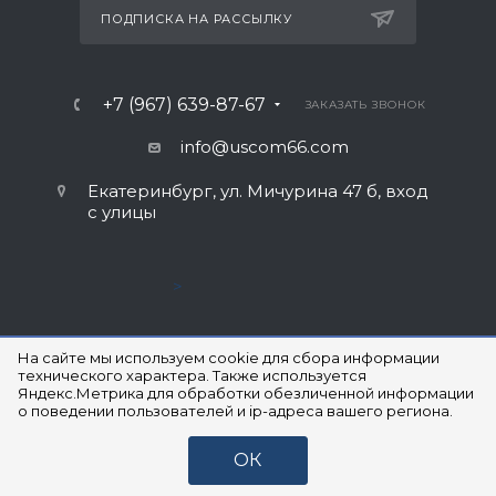
ПОДПИСКА НА РАССЫЛКУ
+7 (967) 639-87-67
ЗАКАЗАТЬ ЗВОНОК
info@uscom66.com
Екатеринбург, ул. Мичурина 47 б, вход
с улицы
>
На сайте мы используем cookie для сбора информации
технического характера. Также используется
Яндекс.Метрика для обработки обезличенной информации
о поведении пользователей и ip-адреса вашего региона.
СОГЛАСИЕ НА ОБРАБОТКУ ПЕРСОНАЛЬНЫХ ДАННЫХ
ОК
ПОЛИТИКА КОНФИДЕНЦИАЛЬНОСТИ