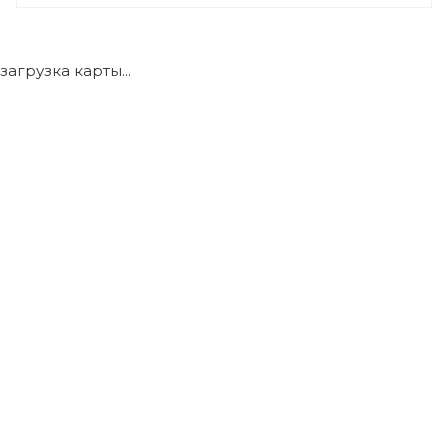
+7 (922) 175-39-71
загрузка карты...