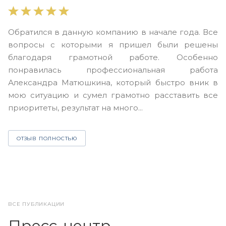
В
Обратился в данную компанию в начале года. Все
в
вопросы с которыми я пришел были решены
н
благодаря грамотной работе. Особенно
Ю
понравилась профессиональная работа
А
Александра Матюшкина, который быстро вник в
ч
мою ситуацию и сумел грамотно расставить все
з
приоритеты, результат на много...
ОТЗЫВ ПОЛНОСТЬЮ
ВСЕ ПУБЛИКАЦИИ
Пресс-центр