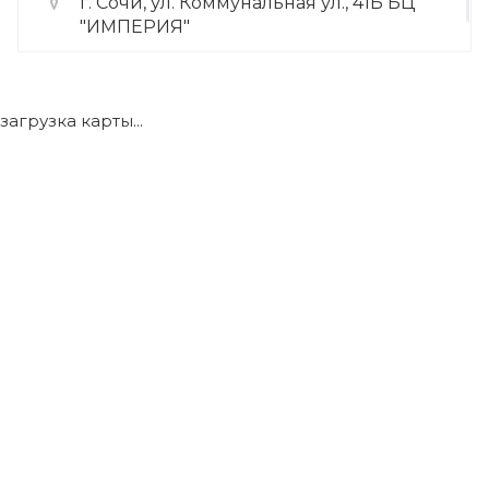
г. Сочи, ул. Коммунальная ул., 41Б БЦ
"ИМПЕРИЯ"
+7 (922) 175-39-71
загрузка карты...