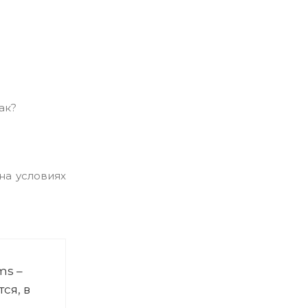
на условиях
ms –
ся, в