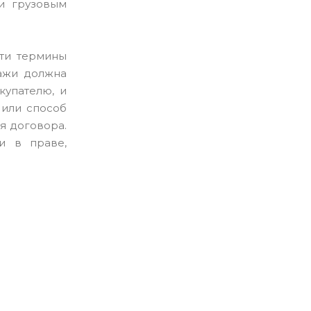
ли грузовым
сти термины
дажи должна
купателю, и
 или способ
я договора.
и в праве,