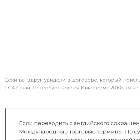
Если вы вдруг увидели в договоре, который прислал
FCA Санкт-Петербург Россия Инкотермс 2010», то не 
Если переводить с английского сокращенно
Международные торговые термины. По су
основном, в договорах международной ку