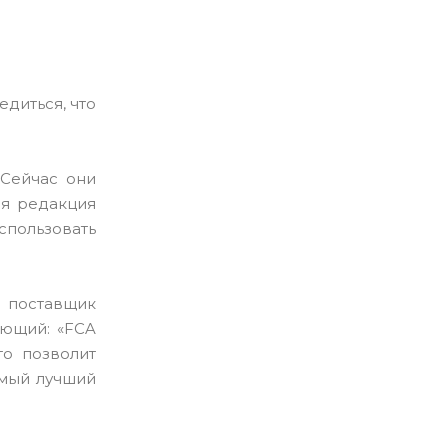
диться, что
 Сейчас они
яя редакция
спользовать
е поставщик
ующий: «FCA
то позволит
амый лучший