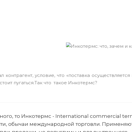
 контрагент, условие, что «поставка осуществляется 
стоит пугаться.Так что такое Инкотермс?
го, то Инкотермс - International commercial ter
ти, обычаи международной торговли. Применяют
пли-продажи, но допустимы и для внутреннего