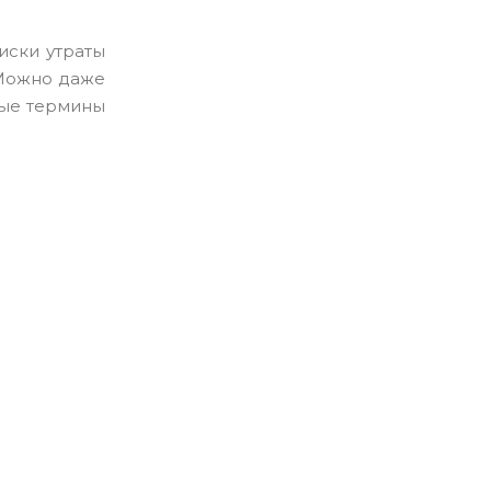
риски утраты
 Можно даже
рые термины