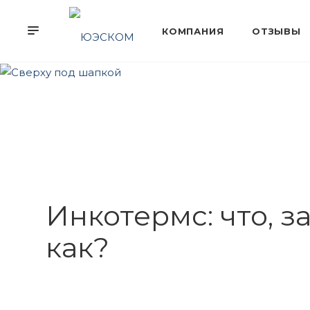
Инкотермс: что, з
как?