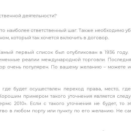
ственной деятельности?
то наиболее ответственный шаг. Также необходимо убе
ном, который так хочется включить в договор.
 Самый первый список был опубликован в 1936 году.
ременные реалии международной торговли. Последн
пор очень популярен. По вашему желанию – можете и
, где будет осуществлен переход права, место, гд
 Хорошим примером такого уточнения является след
рмс 2010». Если с такого уточнения не будет, то э
тво в любом порту или пункту по его желанию. Не с