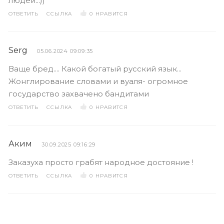
людей...))
ОТВЕТИТЬ
ССЫЛКА
0
НРАВИТСЯ
Serg
05.06.2024 09:09:35
Ваще бред.... Какой богатый русский язык...
Жонглирование словами и вуаля- огромное
государство захвачено бандитами
ОТВЕТИТЬ
ССЫЛКА
0
НРАВИТСЯ
Аким
30.09.2025 09:16:29
Заказуха просто грабят народное достояние !
ОТВЕТИТЬ
ССЫЛКА
0
НРАВИТСЯ