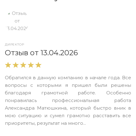
ДИРЕКТОР
О
Отзыв от 13.04.2026
В
Обратился в данную компанию в начале года. Все
в
вопросы с которыми я пришел были решены
н
благодаря грамотной работе. Особенно
Ю
понравилась профессиональная работа
А
Александра Матюшкина, который быстро вник в
ч
мою ситуацию и сумел грамотно расставить все
з
приоритеты, результат на много...