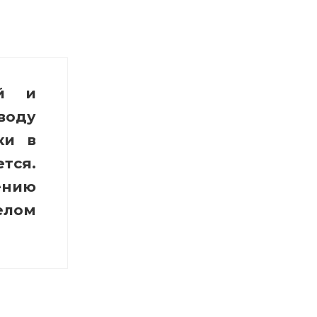
ый и
оду
ки в
ется.
нию
елом