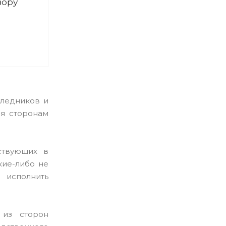
вору
следников и
я сторонам
ствующих в
кие-либо не
 исполнить
 из сторон