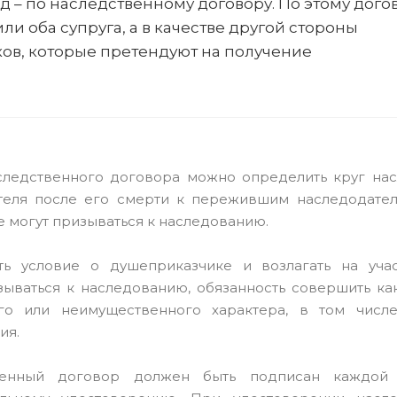
 – по наследственному договору. По этому дого
и оба супруга, а в качестве другой стороны
ов, которые претендуют на получение
аследственного договора можно определить круг на
теля после его смерти к пережившим наследодател
 могут призываться к наследованию.
ь условие о душеприказчике и возлагать на уча
зываться к наследованию, обязанность совершить ка
го или неимущественного характера, в том числе
ия.
венный договор должен быть подписан каждой