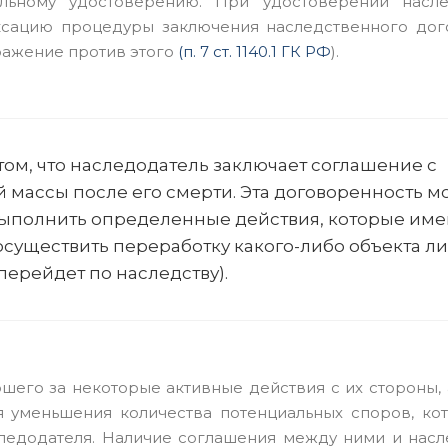
льному удостоверению. При удостоверении насле
ксацию процедуры заключения наследственного дог
ражение против этого
(п. 7 ст. 1140.1 ГК РФ
).
 том, что наследодатель заключает соглашение с
массы после его смерти. Эта договоренность м
выполнить определенные действия, которые им
осуществить переработку какого-либо объекта л
перейдет по наследству).
шего за некоторые активные действия с их стороны, 
я уменьшения количества потенциальных споров, ко
ледодателя. Наличие соглашения между ними и нас