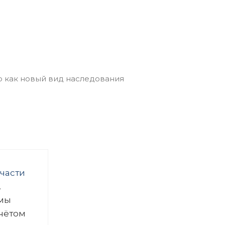
 части
.
 мы
учётом