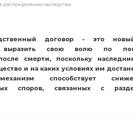
в распределении наследства.
едственный договор - это нов
б выразить свою волю по пов
после смерти, поскольку наследни
ество и на каких условиях им достан
еханизм способствует сниже
ных споров, связанных с разд