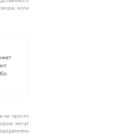
дственного
овора, если
ожет
еют
ибо
а не просто
торые могут
ледодателем