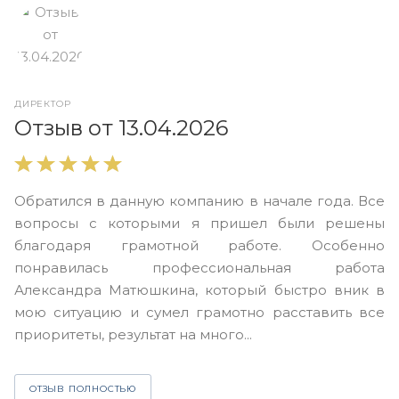
ДИРЕКТОР
О
Отзыв от 13.04.2026
В
Обратился в данную компанию в начале года. Все
в
вопросы с которыми я пришел были решены
н
благодаря грамотной работе. Особенно
Ю
понравилась профессиональная работа
А
Александра Матюшкина, который быстро вник в
ч
мою ситуацию и сумел грамотно расставить все
з
приоритеты, результат на много...
ОТЗЫВ ПОЛНОСТЬЮ