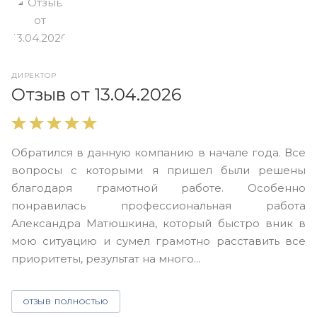
ДИРЕКТОР
О
Отзыв от 13.04.2026
В
Обратился в данную компанию в начале года. Все
в
вопросы с которыми я пришел были решены
н
благодаря грамотной работе. Особенно
Ю
понравилась профессиональная работа
А
Александра Матюшкина, который быстро вник в
ч
мою ситуацию и сумел грамотно расставить все
з
приоритеты, результат на много...
ОТЗЫВ ПОЛНОСТЬЮ