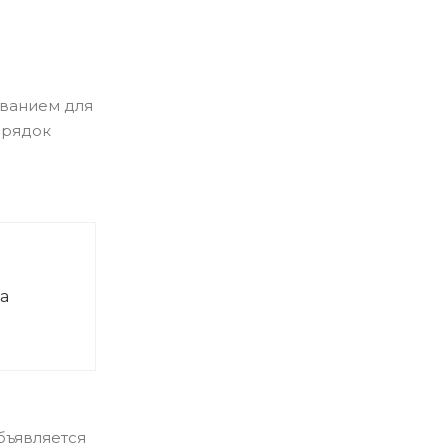
ованием для
орядок
а
бъявляется