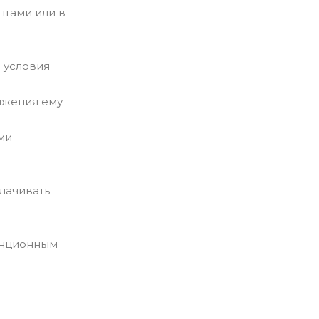
нтами или в
 условия
ижения ему
ми
лачивать
анционным