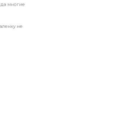
гда многие
аленку не