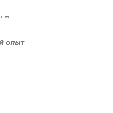
ры ее
й опыт