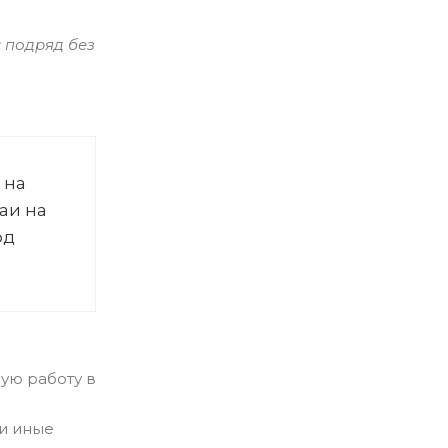
й подряд без
 на
аи на
од
ую работу в
 и иные