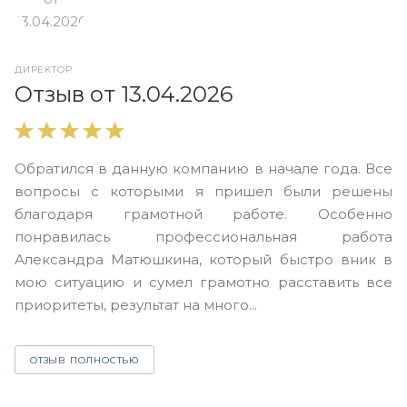
ДИРЕКТОР
О
Отзыв от 13.04.2026
В
Обратился в данную компанию в начале года. Все
в
вопросы с которыми я пришел были решены
н
благодаря грамотной работе. Особенно
Ю
понравилась профессиональная работа
А
Александра Матюшкина, который быстро вник в
ч
мою ситуацию и сумел грамотно расставить все
з
приоритеты, результат на много...
ОТЗЫВ ПОЛНОСТЬЮ