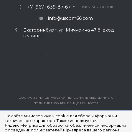
+7 (967) 639-87-67
ЗАКАЗАТЬ ЗВОНОК
info@uscom66.com
Екатеринбург, ул. Мичурина 47 б, вход
с улицы
>
СОГЛАСИЕ НА ОБРАБОТКУ ПЕРСОНАЛЬНЫХ ДАННЫХ
ПОЛИТИКА КОНФИДЕНЦИАЛЬНОСТИ
ВЕРСИЯ ДЛЯ ПЕЧАТИ
На сайте мы используем cookie для сбора информации
технического характера. Также используется
Яндекс.Метрика для обработки обезличенной информации
© 2014- 2026 ЮЭСКОМ
о поведении пользователей и ip-адреса вашего региона.