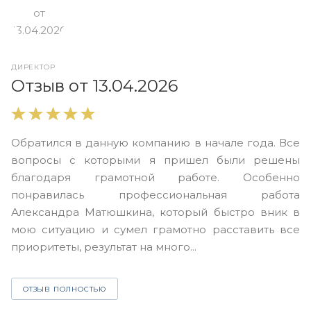
ДИРЕКТОР
О
Отзыв от 13.04.2026
В
Обратился в данную компанию в начале года. Все
в
вопросы с которыми я пришел были решены
н
благодаря грамотной работе. Особенно
Ю
понравилась профессиональная работа
А
Александра Матюшкина, который быстро вник в
ч
мою ситуацию и сумел грамотно расставить все
з
приоритеты, результат на много...
ОТЗЫВ ПОЛНОСТЬЮ