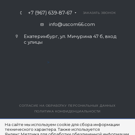
+7 (967) 639-87-67
ЗАКАЗАТЬ ЗВОНОК
info@uscom66.com
Екатеринбург, ул. Мичурина 47 б, вход
с улицы
>
СОГЛАСИЕ НА ОБРАБОТКУ ПЕРСОНАЛЬНЫХ ДАННЫХ
ПОЛИТИКА КОНФИДЕНЦИАЛЬНОСТИ
ВЕРСИЯ ДЛЯ ПЕЧАТИ
На сайте мы используем cookie для сбора информации
технического характера. Также используется
Яндекс.Метрика для обработки обезличенной информации
© 2014- 2026 ЮЭСКОМ