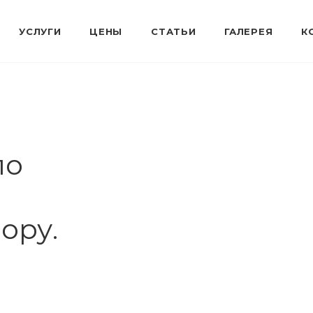
по
ору.