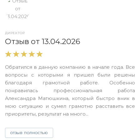
ДИРЕКТОР
О
Отзыв от 13.04.2026
В
Обратился в данную компанию в начале года. Все
в
вопросы с которыми я пришел были решены
н
благодаря грамотной работе. Особенно
Ю
понравилась профессиональная работа
А
Александра Матюшкина, который быстро вник в
ч
мою ситуацию и сумел грамотно расставить все
з
приоритеты, результат на много...
ОТЗЫВ ПОЛНОСТЬЮ