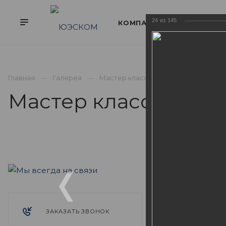
24
из
145
Главная
Галерея
Мастер класс "Рецепт победы с нул
Мастер класс "Рецеп
ФОТО
Мастер кла
Двухдневны
клиента до 
ЗАКАЗАТЬ ЗВОНОК