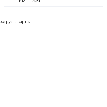
"ИМПЕРИЯ"
+7 (922) 175-39-71
загрузка карты...