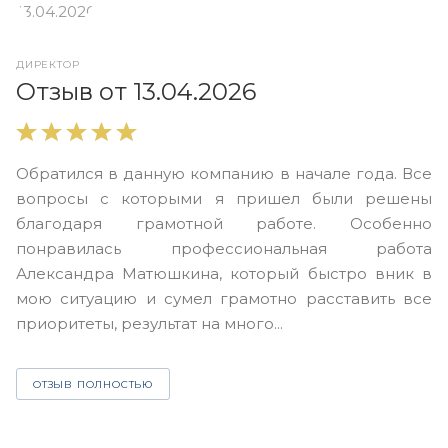
ДИРЕКТОР
О
Отзыв от 13.04.2026
В
Обратился в данную компанию в начале года. Все
в
вопросы с которыми я пришел были решены
н
благодаря грамотной работе. Особенно
Ю
понравилась профессиональная работа
А
Александра Матюшкина, который быстро вник в
ч
мою ситуацию и сумел грамотно расставить все
з
приоритеты, результат на много...
ОТЗЫВ ПОЛНОСТЬЮ