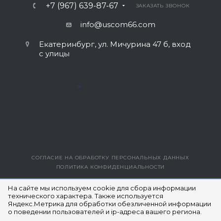
+7 (967) 639-87-67
ЗАКАЗАТЬ ЗВОНОК
info@uscom66.com
Екатеринбург, ул. Мичурина 47 б, вход
с улицы
>
СОГЛАСИЕ НА ОБРАБОТКУ ПЕРСОНАЛЬНЫХ ДАННЫХ
ПОЛИТИКА КОНФИДЕНЦИАЛЬНОСТИ
ВЕРСИЯ ДЛЯ ПЕЧАТИ
На сайте мы используем cookie для сбора информации
технического характера. Также используется
Яндекс.Метрика для обработки обезличенной информации
© 2014- 2026 ЮЭСКОМ
о поведении пользователей и ip-адреса вашего региона.