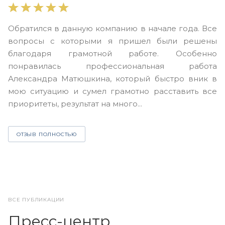
В
Обратился в данную компанию в начале года. Все
в
вопросы с которыми я пришел были решены
н
благодаря грамотной работе. Особенно
Ю
понравилась профессиональная работа
А
Александра Матюшкина, который быстро вник в
ч
мою ситуацию и сумел грамотно расставить все
з
приоритеты, результат на много...
ОТЗЫВ ПОЛНОСТЬЮ
ВСЕ ПУБЛИКАЦИИ
Пресс-центр