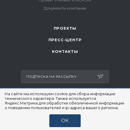
ПРОЕКТЫ
ПРЕСС-ЦЕНТР
КОНТАКТЫ
ПОДПИСКА НА РАССЫЛКУ
На сайте мы используем cookie для сбора информации
технического характера. Также используется
+7 (967) 639-87-67
ЗАКАЗАТЬ ЗВОНОК
Яндекс.Метрика для обработки обезличенной информации
о поведении пользователей и ip-адреса вашего региона.
info@uscom66.com
ОК
Екатеринбург, ул. Мичурина 47 б, вход
с улицы