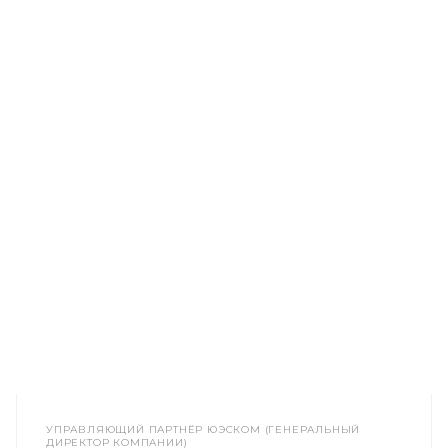
УПРАВЛЯЮЩИЙ ПАРТНЁР ЮЭСКОМ (ГЕНЕРАЛЬНЫЙ
ДИРЕКТОР КОМПАНИИ)